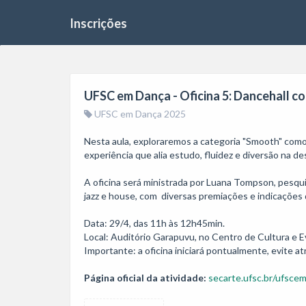
Inscrições
UFSC em Dança - Oficina 5: Dancehall 
UFSC em Dança 2025
Nesta aula, exploraremos a categoria "Smooth" como
experiência que alia estudo, fluidez e diversão na 
A oficina será ministrada por Luana Tompson, pesqui
jazz e house, com  diversas premiações e indicações d
Data: 29/4, das 11h às 12h45min.

Local: Auditório Garapuvu, no Centro de Cultura e 
Importante: a oficina iniciará pontualmente, evite at
Página oficial da atividade:
secarte.ufsc.br/ufsce