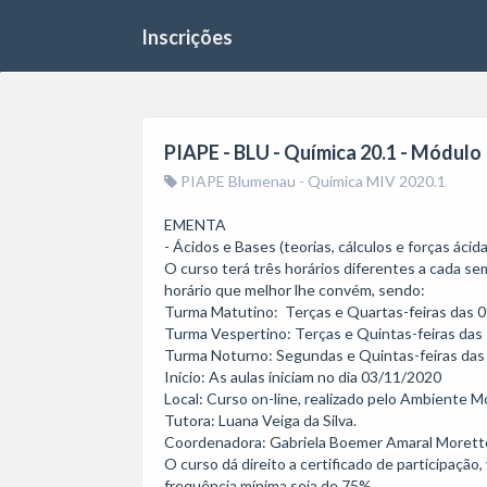
Inscrições
PIAPE - BLU - Química 20.1 - Módulo
PIAPE Blumenau - Química MIV 2020.1
EMENTA

- Ácidos e Bases (teorias, cálculos e forças ácidas
O curso terá três horários diferentes a cada sem
horário que melhor lhe convém, sendo:

Turma Matutino:  Terças e Quartas-feiras das 
Turma Vespertino: Terças e Quintas-feiras das
Turma Noturno: Segundas e Quintas-feiras das
Início: As aulas iniciam no dia 03/11/2020

Local: Curso on-line, realizado pelo Ambiente M
Tutora: Luana Veiga da Silva.

Coordenadora: Gabriela Boemer Amaral Moretto
O curso dá direito a certificado de participação
frequência mínima seja de 75%.