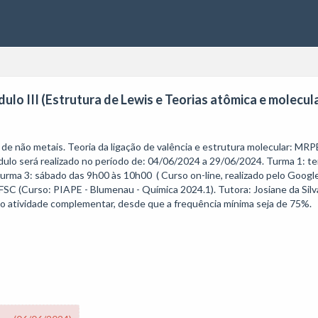
ulo III (Estrutura de Lewis e Teorias atômica e molecul
e não metais. Teoria da ligação de valência e estrutura molecular: MRPE
dulo será realizado no período de: 04/06/2024 a 29/06/2024. Turma 1: ter
turma 3: sábado das 9h00 às 10h00  ( Curso on-line, realizado pelo Googl
C (Curso: PIAPE - Blumenau - Química 2024.1). Tutora: Josiane da Silva 
como atividade complementar, desde que a frequência mínima seja de 75%.
