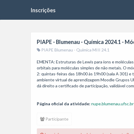
Inscrições
PIAPE - Blumenau - Química 2024.1 - Mód
PIAPE Blumenau - Química MIII 24.1
EMENTA: Estruturas de Lewis para íons e moléculas d
orbitais para moléculas simples de não metais. O mó
2: quintas-feiras das 18h00 às 19h00 (sala A 301) e 
ambiente virtual de aprendizagem Moodle Grupos UFS
dá direito a certificado de participação, validável 
Página oficial da atividade:
nupe.blumenau.ufsc.br
Participante