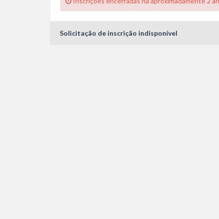
Inscrições encerradas há aproximadamente 2 a
Solicitação de inscrição indisponível