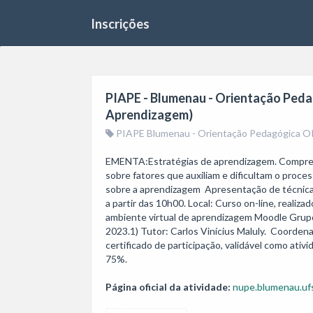
Inscrições
PIAPE - Blumenau - Orientação Pedag
Aprendizagem)
PIAPE Blumenau - Orientação Pedagógica OI
EMENTA:Estratégias de aprendizagem. Compree
sobre fatores que auxiliam e dificultam o proce
sobre a aprendizagem  Apresentação de técnicas 
a partir das 10h00. Local: Curso on-line, realiz
ambiente virtual de aprendizagem Moodle Grup
2023.1) Tutor: Carlos Vinícius Maluly.  Coorden
certificado de participação, validável como ati
75%.
Página oficial da atividade:
nupe.blumenau.ufs