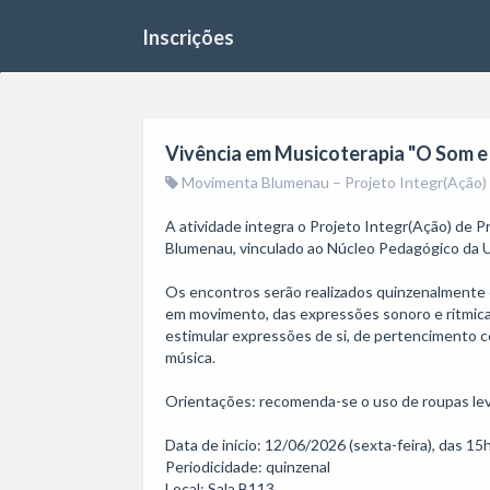
Inscrições
Vivência em Musicoterapia "O Som e
Movimenta Blumenau – Projeto Integr(Ação) de
A atividade integra o Projeto Integr(Ação) de P
Blumenau, vinculado ao Núcleo Pedagógico da
Os encontros serão realizados quinzenalmente 
em movimento, das expressões sonoro e rítmicas
estimular expressões de si, de pertencimento c
música. 

Orientações: recomenda-se o uso de roupas leve
Data de início: 12/06/2026 (sexta-feira), das 15
Periodicidade: quinzenal

Local: Sala B113 
