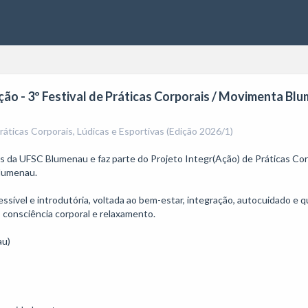
ão - 3º Festival de Práticas Corporais / Movimenta Bl
ticas Corporais, Lúdicas e Esportivas (Edição 2026/1)
rais da UFSC Blumenau e faz parte do Projeto Integr(Ação) de Práticas Co
umenau.

ssível e introdutória, voltada ao bem-estar, integração, autocuidado e 
onsciência corporal e relaxamento.

u)
