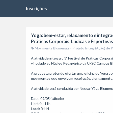
Inscrições
Yoga: bem-estar, relaxamento e integraç
Práticas Corporais, Lúdicas e Esportivas
Movimenta Blumenau – Projeto Integr(Ação) de Prá
A atividade integra o 3º Festival de Práticas Corpo
vinculado ao Núcleo Pedagógico da UFSC Campus Bl
A proposta pretende ofertar uma oficina de Yoga ace
movimentos que envolvem respiração, alongamento, c
A atividade será conduzida por Neusa (Yôga Blumena
Data: 09/05 (sábado)

Horário: 11h

Local: B114
