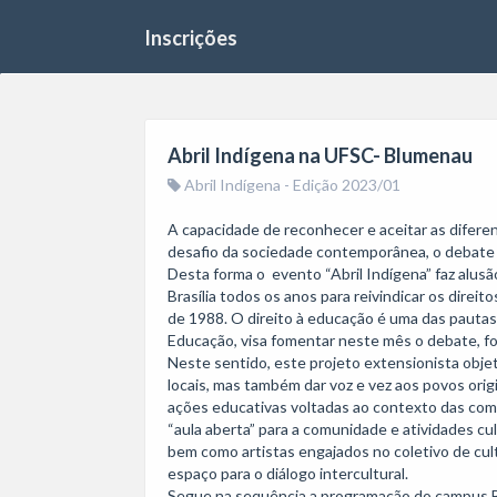
Inscrições
Abril Indígena na UFSC- Blumenau
Abril Indígena - Edição 2023/01
A capacidade de reconhecer e aceitar as difer
desafio da sociedade contemporânea, o debate so
Desta forma o  evento “Abril Indígena” faz alus
Brasília todos os anos para reivindicar os direit
de 1988. O direito à educação é uma das pautas 
Educação, visa fomentar neste mês o debate, for
Neste sentido, este projeto extensionista objeti
locais, mas também dar voz e vez aos povos ori
ações educativas voltadas ao contexto das comu
“aula aberta” para a comunidade e atividades cul
bem como artistas engajados no coletivo de cult
espaço para o diálogo intercultural. 

Segue na sequência a programação do campus 