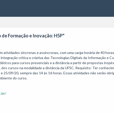
 de Formação e Inovação: H5P"
m atividades síncronas e assíncronas, com uma carga horária de 40 horas,
 integração crítica e criativa das Tecnologias Digitais da Informação e
áticos para cursos presenciais e a distância a partir de propostas inspir
s, dos cursos na modalidade a distância da UFSC. Requisito: Ter conheci
e 25/09/20, sempre das 14 às 16 horas. Essas atividades não serão obri
biente do curso.  

.br/