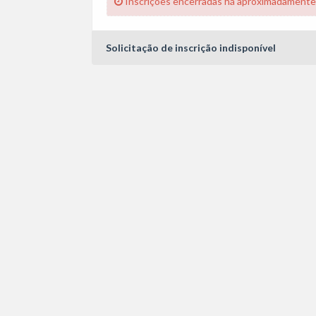
Inscrições encerradas há aproximadamente
Solicitação de inscrição indisponível