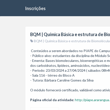
Inscrições
BQM | Química Básica e estrutura de Bi
BQM | Química Básica e estrutura de Biomolécula
 Conteúdos a serem abordados no PIAPE do Campus Araranguá:

- Público-alvo: estudantes da disciplina de Módulo S
- Ementa: Bases biomoleculares, bioenergéticas e m
dos carboidratos, lipídeos, aminoácidos, nucleotídeos
- Período: 23/03/2024 a 27/04/2024 ( sábados 08h40 
- Sala 116 - térreo do Bloco A 

- Tutora: Bárbara Caroline Gomes da Silva

O módulo fornecerá certificado, validável como ati
Página oficial da atividade:
http://piape.ararangua.