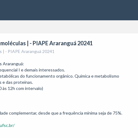
omoléculas | - PIAPE Araranguá 20241
s | - PIAPE Araranguá 20241
equencial I e demais interessados.

etabólicas do funcionamento orgânico. Química e metabolismo

 e das proteínas.

às 12h com intervalo)

vidade complementar, desde que a frequência mínima seja de 75%.
ufsc.br/