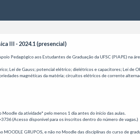
ca III - 2024.1 (presencial)
 Apoio Pedagógico aos Estudantes de Graduação da UFSC (PIAPE) na área d
co; Lei de Gauss; potencial elétrico; dielétricos e capacitores; Lei de O
priedades magnéticas da matéria; circuitos elétricos de corrente altern
o Moodle da atividade* pelo menos 1 dia antes do início das aulas. 

3736 (Acesso disponível para os inscritos dentro do número de vagas.)

 MOODLE GRUPOS, e não no Moodle das disciplinas do curso de gradu