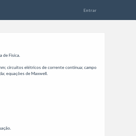
e Física. 

hm; circuitos elétricos de corrente contínua; campo 
ada; equações de Maxwell.

ação.
