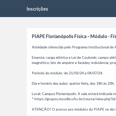
Inscrições
PIAPE Florianópolis Física – Módulo - Físi
Atividade oferecida pelo Programa Institucional de
Ementa: carga elétrica e Lei de Coulomb; campo elétri
magnético; leis de ampère e faraday; indutância; pro
Período do módulo: de 21/03/24 a 04/07/24.

Dia e horário das aulas: quinta-feira, das 18h às 20h.

Local: Campus Florianópolis. A sala estará indicada n
* https://grupos.moodle.ufsc.br/course/view.php?id=
ATENÇÃO! O acesso aos módulos do PIAPE se dá no