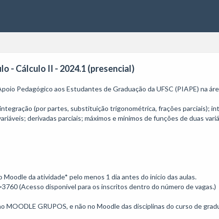
- Cálculo II - 2024.1 (presencial)
 Apoio Pedagógico aos Estudantes de Graduação da UFSC (PIAPE) na área 
ntegração (por partes, substituição trigonométrica, frações parciais); int
variáveis; derivadas parciais; máximos e mínimos de funções de duas variáv
o Moodle da atividade* pelo menos 1 dia antes do início das aulas. 

3760 (Acesso disponível para os inscritos dentro do número de vagas.)

 MOODLE GRUPOS, e não no Moodle das disciplinas do curso de gradu