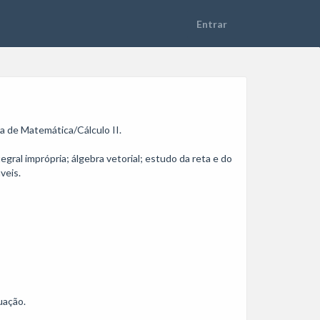
de Matemática/Cálculo II. 

egral imprópria; álgebra vetorial; estudo da reta e do 
eis.

ação.
