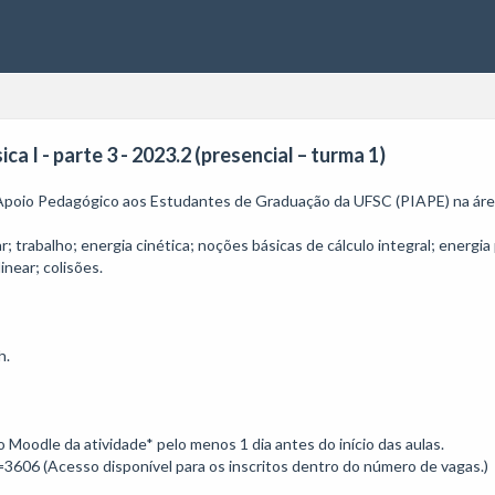
ca I - parte 3 - 2023.2 (presencial – turma 1)
 Apoio Pedagógico aos Estudantes de Graduação da UFSC (PIAPE) na área d
trabalho; energia cinética; noções básicas de cálculo integral; energia
ear; colisões.

.

o Moodle da atividade* pelo menos 1 dia antes do início das aulas. 

3606 (Acesso disponível para os inscritos dentro do número de vagas.)
