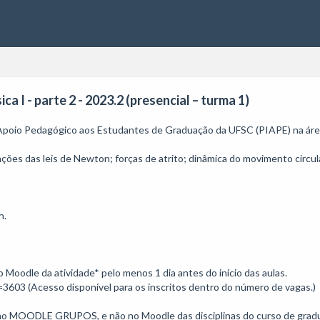
ca I - parte 2 - 2023.2 (presencial – turma 1)
 Apoio Pedagógico aos Estudantes de Graduação da UFSC (PIAPE) na área d
ações das leis de Newton; forças de atrito; dinâmica do movimento circular
.

o Moodle da atividade* pelo menos 1 dia antes do início das aulas. 

3603 (Acesso disponível para os inscritos dentro do número de vagas.)

 MOODLE GRUPOS, e não no Moodle das disciplinas do curso de gradu