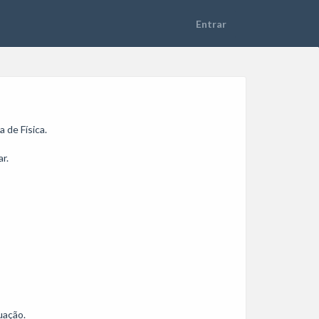
e Física. 

.

ação.
