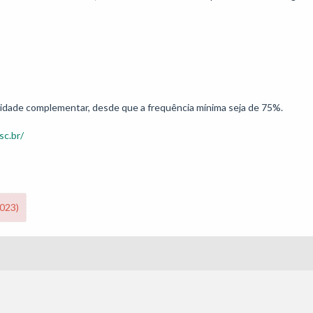
sc.br/
2023)