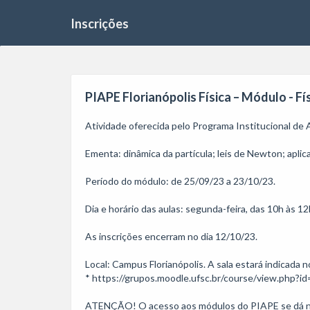
Inscrições
PIAPE Florianópolis Física – Módulo - Físi
Atividade oferecida pelo Programa Institucional de
Ementa: dinâmica da partícula; leis de Newton; aplic
Período do módulo: de 25/09/23 a 23/10/23.

Dia e horário das aulas: segunda-feira, das 10h às 12h
As inscrições encerram no dia 12/10/23. 

Local: Campus Florianópolis. A sala estará indicada n
* https://grupos.moodle.ufsc.br/course/view.php?id=
ATENÇÃO! O acesso aos módulos do PIAPE se dá no