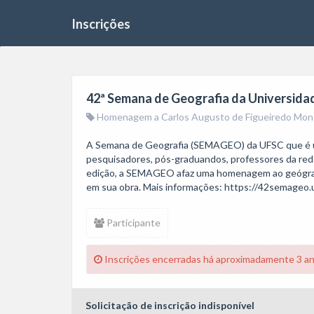
Inscrições
42ª Semana de Geografia da Universidad
Homenagem a Carlos Augusto de Figueiredo Mon
A Semana de Geografia (SEMAGEO) da UFSC que é u
pesquisadores, pós-graduandos, professores da rede p
edição, a SEMAGEO afaz uma homenagem ao geógrafo 
Participante
Inscrições encerradas há aproximadamente 3 a
Solicitação de inscrição indisponível