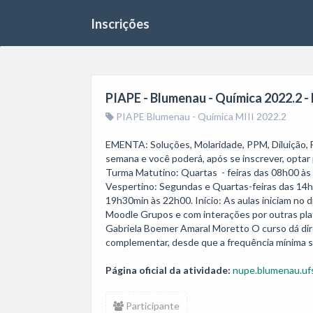
Inscrições
PIAPE - Blumenau - Química 2022.2 - 
PIAPE Blumenau - Química MIII 2022.2
EMENTA: Soluções, Molaridade, PPM, Diluição, Fr
semana e você poderá, após se inscrever, optar 
Turma Matutino: Quartas  - feiras das 08h00 à
Vespertino: Segundas e Quartas-feiras das 14h
19h30min às 22h00. Início: As aulas iniciam no d
Moodle Grupos e com interações por outras pl
Gabriela Boemer Amaral Moretto O curso dá direit
complementar, desde que a frequência mínima s
Página oficial da atividade:
nupe.blumenau.ufs
Participante