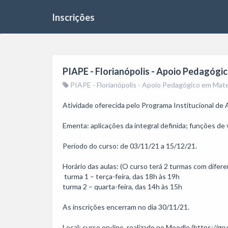
Inscrições
PIAPE - Florianópolis - Apoio Pedagógic
PIAPE - Florianópolis - Apoio Pedagógico em Mate
Atividade oferecida pelo Programa Institucional de
Ementa: aplicações da integral definida; funções de v
Período do curso: de 03/11/21 a 15/12/21. 

Horário das aulas: (O curso terá 2 turmas com difere
 turma 1 – terça-feira, das 18h às 19h

turma 2 – quarta-feira, das 14h às 15h

As inscrições encerram no dia 30/11/21. 

Local: curso on-line, realizado no Moodle (https://