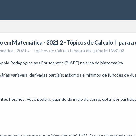
o em Matemática - 2021.2 - Tópicos de Cálculo II para 
mática - 2021.2 - Tópicos de Cálculo II para a disciplina MTM3102
 Apoio Pedagógico aos Estudantes (PIAPE) na área de Matemática. 

árias variáveis; derivadas parciais; máximos e mínimos de funções de duas
ntes horários. Você poderá, quando do início do curso, optar por particip
grupos.moodle.ufsc.br/course/view.php?id=2571). Acesso disponível para o