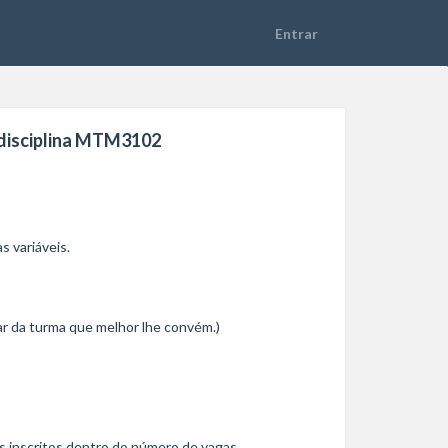
a disciplina MTM3102
 variáveis.

ar da turma que melhor lhe convém.)

s inscritos dentro do número de vagas.
