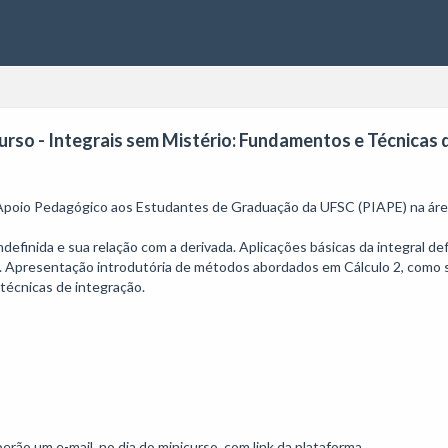
urso - Integrais sem Mistério: Fundamentos e Técnicas 
 Apoio Pedagógico aos Estudantes de Graduação da UFSC (PIAPE) na área
definida e sua relação com a derivada. Aplicações básicas da integral defi
 Apresentação introdutória de métodos abordados em Cálculo 2, como sub
écnicas de integração.

rão um e-mail, no dia do minicurso, com link da plataforma.
