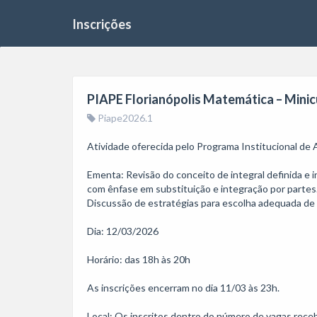
Inscrições
PIAPE Florianópolis Matemática – Minic
Piape2026.1
Atividade oferecida pelo Programa Institucional de
Ementa: Revisão do conceito de integral definida e in
com ênfase em substituição e integração por partes.
Discussão de estratégias para escolha adequada de t
Dia: 12/03/2026

Horário: das 18h às 20h

As inscrições encerram no dia 11/03 às 23h.

Local: Os inscritos dentro do número de vagas recebe