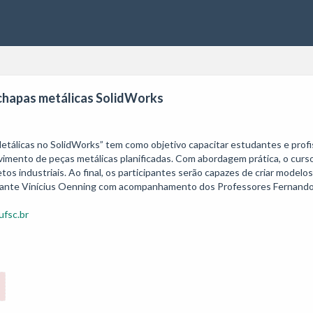
chapas metálicas SolidWorks
licas no SolidWorks” tem como objetivo capacitar estudantes e profissi
imento de peças metálicas planificadas. Com abordagem prática, o curso
jetos industriais. Ao final, os participantes serão capazes de criar model
tudante Vinícius Oenning com acompanhamento dos Professores Fernando 
fsc.br