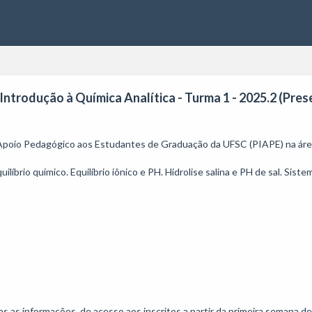
Introdução à Química Analítica - Turma 1 - 2025.2 (Pres
 Apoio Pedagógico aos Estudantes de Graduação da UFSC (PIAPE) na área
líbrio químico. Equilíbrio iônico e PH. Hidrolise salina e PH de sal. Siste
s informações, de acesso aos inscritos a partir da primeira semana de 