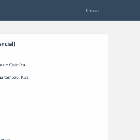
encial)
 de Química.

ma tampão. Kps.

aula: 