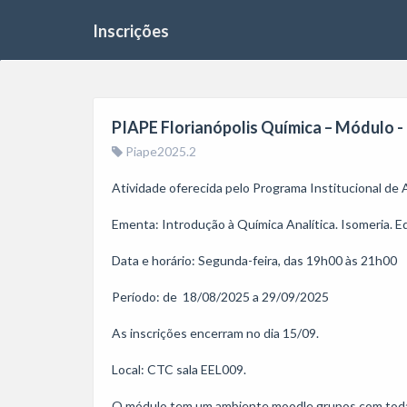
Inscrições
PIAPE Florianópolis Química – Módulo - 
Piape2025.2
Atividade oferecida pelo Programa Institucional de
Ementa: Introdução à Química Analítica. Isomeria. Equi
Data e horário: Segunda-feira, das 19h00 às 21h00 

Período: de  18/08/2025 a 29/09/2025

As inscrições encerram no dia 15/09.

Local: CTC sala EEL009.

O módulo tem um ambiente moodle grupos com todas a