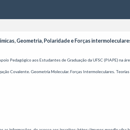
icas, Geometria, Polaridade e Forças intermoleculares 
 Apoio Pedagógico aos Estudantes de Graduação da UFSC (PIAPE) na área
gação Covalente. Geometria Molecular. Forças Intermoleculares. Teorias 
as informações, de acesso aos inscritos: https://grupos.moodle.ufsc.b