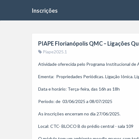
Inscrições
PIAPE Florianópolis QMC – Ligações Quím
Piape2025.1
Atividade oferecida pelo Programa Institucional de
Ementa:  Propriedades Periódicas. Ligação Iônica. Li
Data e horário: Terça-feira, das 16h as 18h

Período: de  03/06/2025 a 08/07/2025

As inscrições encerram no dia 27/06/2025.

Local: CTC- BLOCO B do prédio central - sala 109

O módulo tem um ambiente moodle grupos com todas 