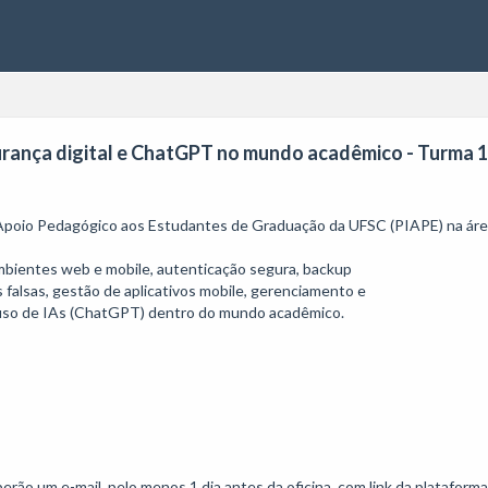
urança digital e ChatGPT no mundo acadêmico - Turma 1
 Apoio Pedagógico aos Estudantes de Graduação da UFSC (PIAPE) na área
bientes web e mobile, autenticação segura, backup

 falsas, gestão de aplicativos mobile, gerenciamento e

uso de IAs (ChatGPT) dentro do mundo acadêmico.

rão um e-mail, pelo menos 1 dia antes da oficina, com link da plataforma.