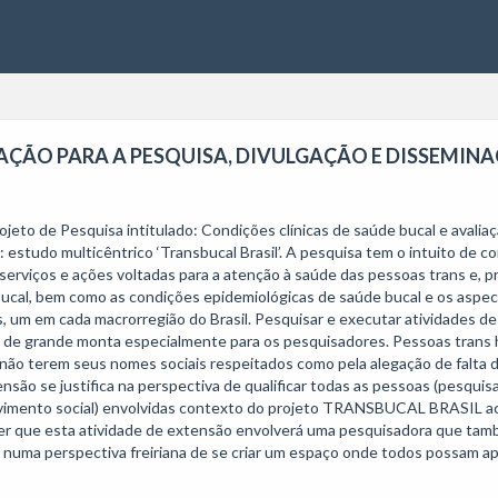
MAÇÃO PARA A PESQUISA, DIVULGAÇÃO E DISSEMI
estudo multicêntrico ‘Transbucal Brasil’. A pesquisa tem o intuito de co
serviços e ações voltadas para a atenção à saúde das pessoas trans e, 
e bucal, bem como as condições epidemiológicas de saúde bucal e os aspec
, um em cada macrorregião do Brasil. Pesquisar e executar atividades d
o de grande monta especialmente para os pesquisadores. Pessoas trans hi
r não terem seus nomes sociais respeitados como pela alegação de falta 
nsão se justifica na perspectiva de qualificar todas as pessoas (pesqui
ovimento social) envolvidas contexto do projeto TRANSBUCAL BRASIL ace
izer que esta atividade de extensão envolverá uma pesquisadora que també
numa perspectiva freiriana de se criar um espaço onde todos possam a