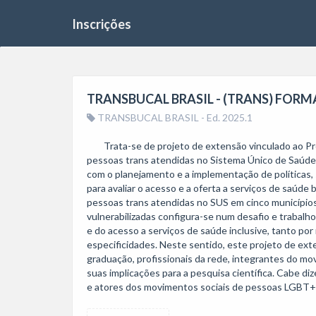
Inscrições
TRANSBUCAL BRASIL - (TRANS) FOR
TRANSBUCAL BRASIL - Ed. 2025.1
	Trata-se de projeto de extensão vinculado ao Projeto de Pesquisa intitulado: Condições clínicas de saúde bucal e avaliação do acesso e da oferta de serviços de saúde em 
pessoas trans atendidas no Sistema Único de Saúde: 
com o planejamento e a implementação de políticas, 
para avaliar o acesso e a oferta a serviços de saúd
pessoas trans atendidas no SUS em cinco municípios
vulnerabilizadas configura-se num desafio e trabalh
e do acesso a serviços de saúde inclusive, tanto po
especificidades. Neste sentido, este projeto de exte
graduação, profissionais da rede, integrantes do m
suas implicações para a pesquisa científica. Cabe d
e atores dos movimentos sociais de pessoas LGBT+ 