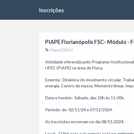
Inscrições
PIAPE Florianópolis FSC– Módulo - Fí
Piape2024.2
Atividade oferecida pelo Programa Institucion
UFSC (PIAPE) na área de Física.

Ementa:  Dinâmica do movimento circular. Trabal
energia. Centro de massa. Momento linear. Impu
Data e horário:  Sábado, das 10h às 11:30h.

Período: de  02/11/24 a 07/12/2024.

As inscrições encerram no dia 08/11/2024. 

Local:   O link para aula remota está no ambient