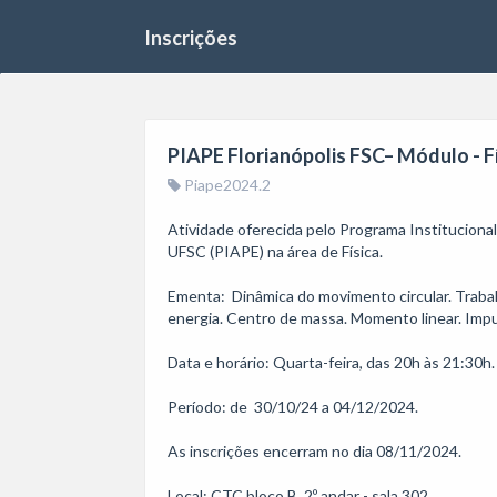
Inscrições
PIAPE Florianópolis FSC– Módulo - Fís
Piape2024.2
Atividade oferecida pelo Programa Institucion
UFSC (PIAPE) na área de Física.

Ementa:  Dinâmica do movimento circular. Trabal
energia. Centro de massa. Momento linear. Impu
Data e horário: Quarta-feira, das 20h às 21:30h.

Período: de  30/10/24 a 04/12/2024.

As inscrições encerram no dia 08/11/2024. 

Local: CTC bloco B, 2º andar - sala 302.
