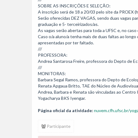
SOBRE AS INSCRIÇÕES E SELEÇÃO:

A inscrição será de 18 a 20/03 pelo site da PROEX (ht
Serão oferecidas DEZ VAGAS, sendo duas vagas para c
graduação e 5- terceirizados/as.

As vagas serão abertas para toda a UFSC e, no caso 
Caso o/a aluno/a tenha mais de duas faltas ao longo d
apresentadas por ter faltado.

///

PROFESSORA:

Andrea Santarosa Freire, professora do Depto de Eco
///

MONITORAS:

Barbara Segal Ramos, professora do Depto de Ecologi
Renata Apgaua Britto, TAE do Núcleo de Audiovisu
Andrea, Barbara e Renata são vinculadas ao Centro I
Yogacharya BKS Iyengar.
Página oficial da atividade:
nuvem.cfh.ufsc.br/yog
Participante