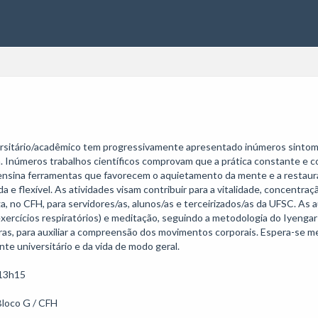
ersitário/acadêmico tem progressivamente apresentado inúmeros sintomas
a. Inúmeros trabalhos científicos comprovam que a prática constante e c
a ensina ferramentas que favorecem o aquietamento da mente e a restaur
da e flexível. As atividades visam contribuir para a vitalidade, concentr
a, no CFH, para servidores/as, alunos/as e terceirizados/as da UFSC. As a
rcícios respiratórios) e meditação, seguindo a metodologia do Iyengar Y
ras, para auxiliar a compreensão dos movimentos corporais. Espera-se mel
te universitário e da vida de modo geral.

13h15

loco G / CFH
