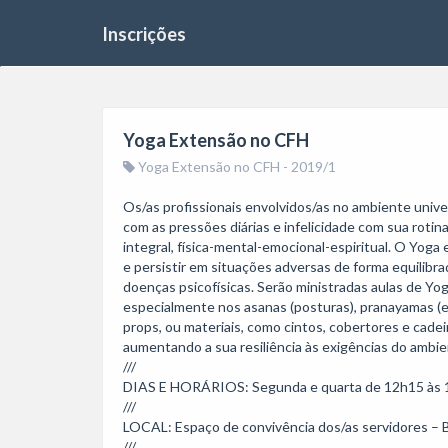
Inscrições
Yoga Extensão no CFH
Yoga Extensão no CFH - 2019/1
Os/as profissionais envolvidos/as no ambiente univ
com as pressões diárias e infelicidade com sua rotin
integral, física-mental-emocional-espiritual. O Yog
e persistir em situações adversas de forma equilibra
doenças psicofísicas. Serão ministradas aulas de Yog
especialmente nos asanas (posturas), pranayamas (exe
props, ou materiais, como cintos, cobertores e cadei
aumentando a sua resiliência às exigências do ambien
///

DIAS E HORÁRIOS: Segunda e quarta de 12h15 às 
///

LOCAL: Espaço de convivência dos/as servidores – B
///
