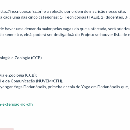
tp://inscricoes.ufsc.br) e a seleção por ordem de inscrição nesse site.

ada uma das cinco categorias: 1- Técnicos/as (TAEs), 2- docentes, 3- a
de haver uma demanda maior pelas vagas do que a ofertada, será prioriz
o semestre, ele/a poderá ser desligado/a do Projeto se houver lista de esp
logia e Zoologia (CCB)

a e Zoologia (CCB);

al e de Comunicação (NUVEM/CFH).

yengar Yoga Florianópolis, primeira escola de Yoga em Florianópolis qu
a-extensao-no-cfh