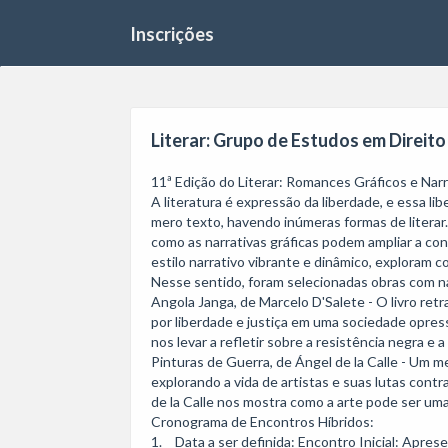
Inscrições
Literar: Grupo de Estudos em Direito 
11ª Edição do Literar: Romances Gráficos e Narra
A literatura é expressão da liberdade, e essa li
mero texto, havendo inúmeras formas de literar
como as narrativas gráficas podem ampliar a con
estilo narrativo vibrante e dinâmico, exploram co
Nesse sentido, foram selecionadas obras com na
Angola Janga, de Marcelo D'Salete - O livro retr
por liberdade e justiça em uma sociedade opressi
nos levar a refletir sobre a resistência negra e 
Pinturas de Guerra, de Ángel de la Calle - Um me
explorando a vida de artistas e suas lutas contr
de la Calle nos mostra como a arte pode ser uma
Cronograma de Encontros Híbridos:

1.	Data a ser definida: Encontro Inicial: Apresentação das Graphic Novels
