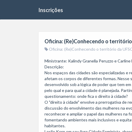
Inscrições
Oficina: (Re)Conhecendo o territór
Oficina: (Re)Conhecendo o território da UFS
Ministrante: Kalindy Granella Peruzzo e Carline
Descrição: 

Nos espaços das cidades são especializadas e r
afetam os corpos de diferentes formas. Nesse s
desenvolvido sob a lógica de poder que tem em
pelo qual e para qual a cidade é planejada. Par
questionamento: onde fica o direito à cidade? 

O "direito à cidade" envolve a prerrogativa de
discussão do envolvimento das mulheres na ev
reconhecer e ampliar o papel das mulheres na f
fomentando ambientes mais inclusivos e equitat
habitantes.

Leslie Kern em seu livro Cidade Feminista, abo