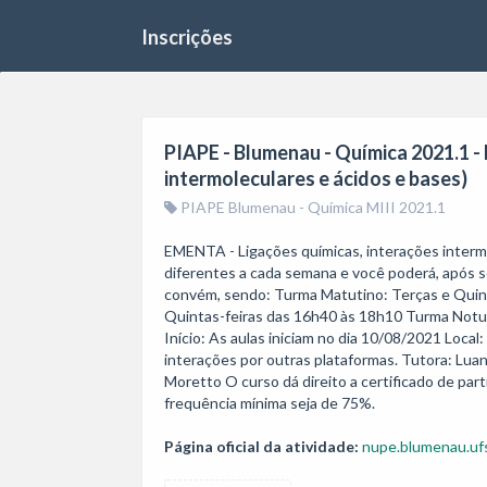
Inscrições
PIAPE - Blumenau - Química 2021.1 - 
intermoleculares e ácidos e bases)
PIAPE Blumenau - Química MIII 2021.1
EMENTA - Ligações químicas, interações intermol
diferentes a cada semana e você poderá, após se 
convém, sendo: Turma Matutino: Terças e Quint
Quintas-feiras das 16h40 às 18h10 Turma Noturno
Início: As aulas iniciam no dia 10/08/2021 Loca
interações por outras plataformas. Tutora: Lua
Moretto O curso dá direito a certificado de par
frequência mínima seja de 75%.
Página oficial da atividade:
nupe.blumenau.ufs