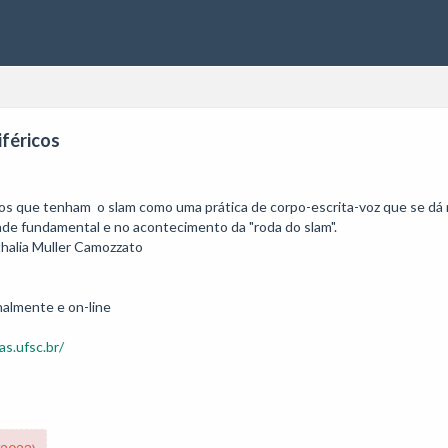
iféricos
s que tenham  o slam como uma prática de corpo-escrita-voz que se dá n
ade fundamental e no acontecimento da "roda do slam".

thalia Muller Camozzato

as.ufsc.br/