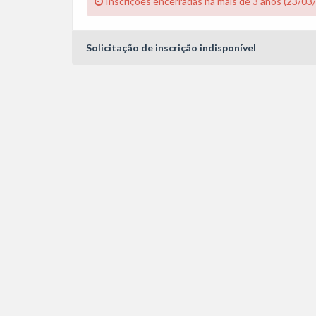
Inscrições encerradas há mais de 3 anos (23/03
Solicitação de inscrição indisponível