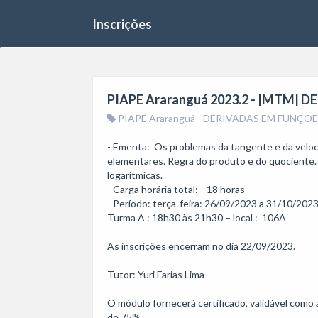
Inscrições
PIAPE Araranguá 2023.2 - |MTM|
PIAPE Araranguá - DERIVADAS EM FUNÇÕE
- Ementa:  Os problemas da tangente e da veloci
elementares. Regra do produto e do quociente. R
logarítmicas.

- Carga horária total:    18 horas

- Período: terça-feira: 26/09/2023 a 31/10/2023
Turma A : 18h30 às 21h30 – local :  106A

As inscrições encerram no dia 22/09/2023. 

Tutor: Yuri Farias Lima

O módulo fornecerá certificado, validável como 
de 75%.