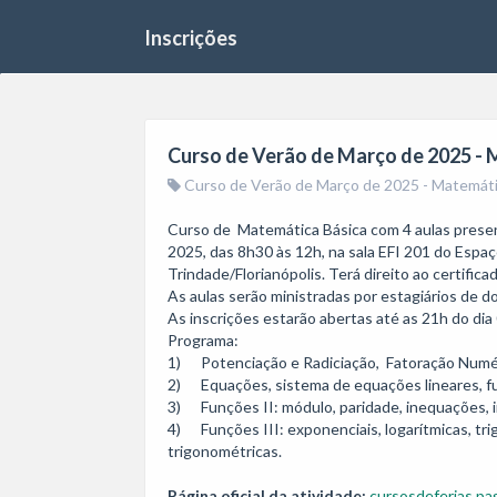
Inscrições
Curso de Verão de Março de 2025 - 
Curso de Verão de Março de 2025 - Matemáti
Curso de  Matemática Básica com 4 aulas presen
2025, das 8h30 às 12h, na sala EFI 201 do Espaç
Trindade/Florianópolis. Terá direito ao certifica
As aulas serão ministradas por estagiários de 
As inscrições estarão abertas até as 21h do dia
Programa:

1)      Potenciação e Radiciação,  Fatoração Numé
2)      Equações, sistema de equações lineares, f
3)      Funções II: módulo, paridade, inequações, 
4)      Funções III: exponenciais, logarítmicas, t
trigonométricas.
Página oficial da atividade:
cursosdeferias.pag