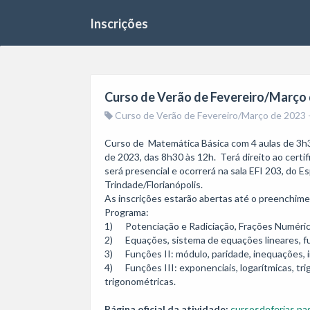
Inscrições
Curso de Verão de Fevereiro/Março 
Curso de Verão de Fevereiro/Março de 2023 
Curso de  Matemática Básica com 4 aulas de 3h3
de 2023, das 8h30 às 12h.  Terá direito ao certi
será presencial e ocorrerá na sala EFI 203, do 
Trindade/Florianópolis.

As inscrições estarão abertas até o preenchime
Programa:

1)      Potenciação e Radiciação, Frações Numéri
2)      Equações, sistema de equações lineares, f
3)      Funções II: módulo, paridade, inequações,
4)      Funções III: exponenciais, logarítmicas, t
trigonométricas.
Página oficial da atividade:
cursosdeferias.pag