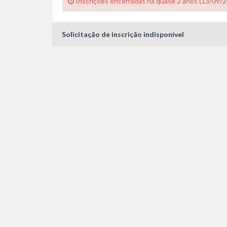
Inscrições encerradas há quase 2 anos (13/09/
Solicitação de inscrição indisponível