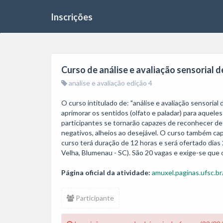
Inscrições
Curso de análise e avaliação sensorial d
analise e avaliação edição 4
O curso intitulado de: "análise e avaliação sensori
aprimorar os sentidos (olfato e paladar) para aquel
participantes se tornarão capazes de reconhecer dete
negativos, alheios ao desejável. O curso também capa
curso terá duração de 12 horas e será ofertado dias
Velha, Blumenau - SC). São 20 vagas e exige-se que 
Página oficial da atividade:
amuxel.paginas.ufsc.br
Participante