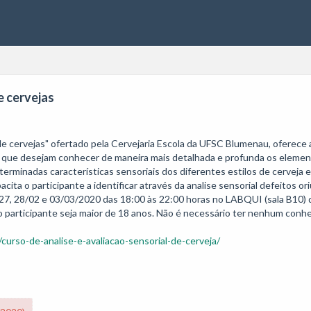
e cervejas
al de cervejas" ofertado pela Cervejaria Escola da UFSC Blumenau, oferec
es que desejam conhecer de maneira mais detalhada e profunda os elemen
rminadas características sensoriais dos diferentes estilos de cerveja e i
cita o participante a identificar através da analise sensorial defeitos or
 27, 28/02 e 03/03/2020 das 18:00 às 22:00 horas no LABQUI (sala B10) 
o participante seja maior de 18 anos. Não é necessário ter nenhum conhec
/curso-de-analise-e-avaliacao-sensorial-de-cerveja/