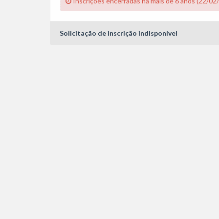
Inscrições encerradas há mais de 6 anos (22/02
Solicitação de inscrição indisponível