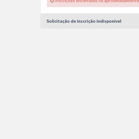
Inscrições encerradas há aproximadamente
Solicitação de inscrição indisponível