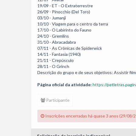
19/09 - ET - O Extraterrestre 

26/09 - Pinocchio (Del Toro) 

03/10 - Jumanji 

10/10 - Viagem para o centro da terra 

17/10 - O Labirinto do Fauno 

24/10 - Gremlins 

31/10 - Abracadabra 

07/11 - As Crônicas de Spiderwick 

14/11 - Fantasia (1940) 

21/11 - Crepúsculo 

28/11 - O Grinch

Descrição do grupo e de seus objetivos: Assistir fil
Página oficial da atividade:
https://petletras.pagin
Participante
Inscrições encerradas há quase 3 anos (29/08/
Solicitação de inscrição indisponível