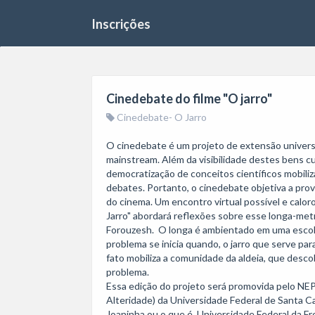
Inscrições
Cinedebate do filme "O jarro"
Cinedebate- O Jarro
O cinedebate é um projeto de extensão universitá
mainstream. Além da visibilidade destes bens cul
democratização de conceitos científicos mobiliz
debates. Portanto, o cinedebate objetiva a pro
do cinema. Um encontro virtual possível e calor
Jarro" abordará reflexões sobre esse longa-metr
Forouzesh.  O longa é ambientado em uma escola
problema se inicia quando, o jarro que serve par
fato mobiliza a comunidade da aldeia, que descob
problema.

Essa edição do projeto será promovida pelo NE
Alteridade) da Universidade Federal de Santa C
Joaninha ou o que é, Universidade Federal da Fro