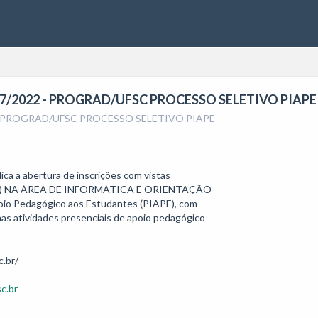
º 007/2022 - PROGRAD/UFSC PROCESSO SELETIVO PIAPE
22 - PROGRAD/UFSC PROCESSO SELETIVO PIAPE
a a abertura de inscrições com vistas

R(A) NA ÁREA DE INFORMÁTICA E ORIENTAÇÃO 

o Pedagógico aos Estudantes (PIAPE), com 

nas atividades presenciais de apoio pedagógico 

c.br