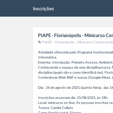
Inscrições
PIAPE - Florianópolis - Minicurso 
PIAPE - Florianópolis - Minicurso Conhecend
Atividade oferecida pelo Programa Instituciona
Informática. 

Ementa: Introdução; Primeiro Acesso; Ambiente 
Conhecendo o espaço de uma disciplina/curso. 
disciplina (quais são e como identificá-las). Pos
Conferência Web RNP e outras (Google Meet, Ji
Dia:  26 de agosto de 2021 (quinta-feira),  das 16
Inscrições encerram dia  25/08/2021, às 18h. 

Local: minicurso on-line. As pessoas inscritas rec
Tutora: Camila Collato

Carga Horária total: 3 horas.
