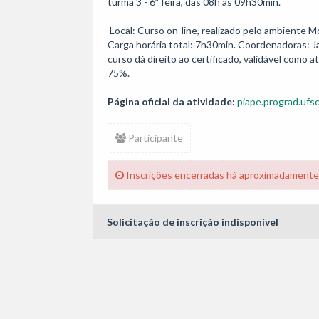
turma 3 - 6ª feira, das 08h às 09h30min.

 Local: Curso on-line, realizado pelo ambiente Moodle Grupos e outras plataformas. Tutora: Camila Collato. 
Carga horária total: 7h30min. Coordenadoras: Ja
curso dá direito ao certificado, validável como 
75%.
Página oficial da atividade:
piape.prograd.ufsc
Participante
Inscrições encerradas há aproximadamente
Solicitação de inscrição indisponível