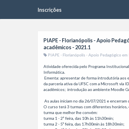
Inscrições
PIAPE - Florianópolis - Apoio Pedag
acadêmicos - 2021.1
PIAPE - Florianópolis - Apoio Pedagógico em 
Atividade oferecida pelo Programa Instituciona
Informática.

 Ementa: apresentar de forma introdutória aos estudantes o Microsoft Word 365 Online, disponível por meio 
da parceria ativa da UFSC com a Microsoft via I
acadêmicos;  introdução ao ambiente Moodle Gru
 As aulas iniciam no dia 26/07/2021 e encerram dia 27/08/2021. 

O curso terá 3 turmas com diferentes horários, e
turma que melhor lhe convém: 

turma 1 - 2ª feira, das 10h às 11h30min;

turma 2 - 5º feira, das 17h00min às 18h30min;
