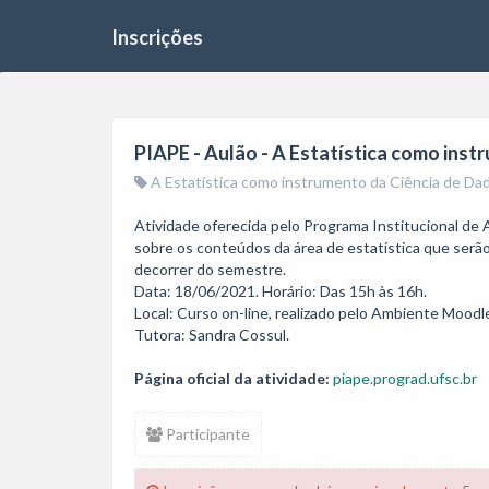
Inscrições
PIAPE - Aulão - A Estatística como ins
A Estatística como instrumento da Ciência de Da
Atividade oferecida pelo Programa Institucional de 
sobre os conteúdos da área de estatística que serã
decorrer do semestre.

Data: 18/06/2021. Horário: Das 15h às 16h.

Local: Curso on-line, realizado pelo Ambiente Moodle
Tutora: Sandra Cossul. 
Página oficial da atividade:
piape.prograd.ufsc.br
Participante