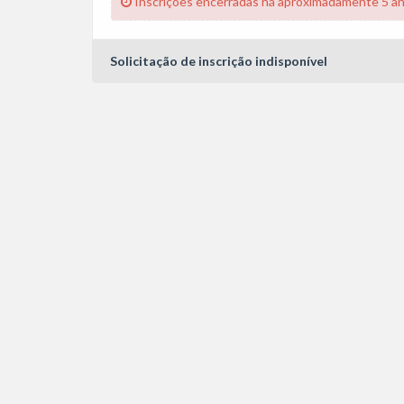
Inscrições encerradas há aproximadamente 5 a
Solicitação de inscrição indisponível