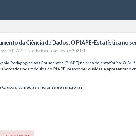
trumento da Ciência de Dados: O PIAPE-Estatística no s
dos: O PIAPE-Estatística no semestre 2021/1
Apoio Pedagógico aos Estudantes (PIAPE) na área de estatística. O Aulão
o abordados nos módulos do PIAPE, responder dúvidas e apresentar o cro
 Grupos, com aulas síncronas e assíncronas. 
