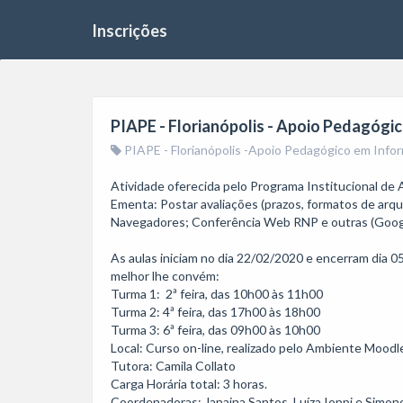
Inscrições
PIAPE - Florianópolis - Apoio Pedagógic
PIAPE - Florianópolis -Apoio Pedagógico em Inform
Atividade oferecida pelo Programa Institucional de 
Ementa: Postar avaliações (prazos, formatos de arqu
Navegadores; Conferência Web RNP e outras (Googl
As aulas iniciam no dia 22/02/2020 e encerram dia 05
melhor lhe convém:

Turma 1:  2ª feira, das 10h00 às 11h00

Turma 2: 4ª feira, das 17h00 às 18h00

Turma 3: 6ª feira, das 09h00 às 10h00

Local: Curso on-line, realizado pelo Ambiente Moodl
Tutora: Camila Collato

Carga Horária total: 3 horas. 

Coordenadoras: Janaina Santos, Luíza Ioppi e Simone 