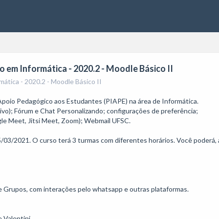
o em Informática - 2020.2 - Moodle Básico II
ática - 2020.2 - Moodle Básico II
Apoio Pedagógico aos Estudantes (PIAPE) na área de Informática. 

ivo); Fórum e Chat Personalizando; configurações de preferência; 

e Meet, Jitsi Meet, Zoom); Webmail UFSC.

/03/2021. O curso terá 3 turmas com diferentes horários. Você poderá, ap
e Grupos, com interações pelo whatsapp e outras plataformas. 

Valentini
