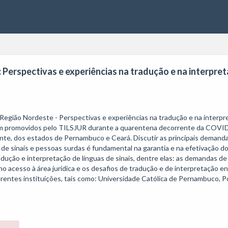
Perspectivas e experiências na tradução e na interpreta
gião Nordeste - Perspectivas e experiências na tradução e na interpretaç
em promovidos pelo TILSJUR durante a quarentena decorrente da COVID
nte, dos estados de Pernambuco e Ceará. Discutir as principais demanda
 de sinais e pessoas surdas é fundamental na garantia e na efetivação dos
adução e interpretação de línguas de sinais, dentre elas: as demandas d
 acesso à área jurídica e os desafios de tradução e de interpretação enf
rentes instituições, tais como: Universidade Católica de Pernambuco, Pol