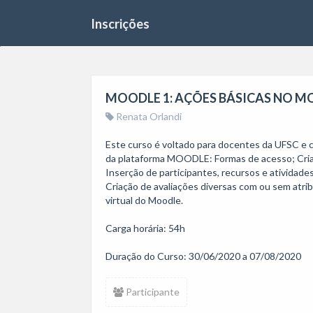
Inscrições
MOODLE 1: AÇÕES BÁSICAS NO M
Renata Orlandi
Este curso é voltado para docentes da UFSC e
da plataforma MOODLE: Formas de acesso; Criaç
Inserção de participantes, recursos e atividad
Criação de avaliações diversas com ou sem atri
virtual do Moodle.                                                                        
Carga horária: 54h                                                                        
Participante