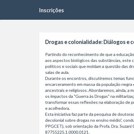
Inscrições
Drogas e colonialidade: Diálogos e 
Partindo do reconhecimento de que a educação 
aos aspectos biológicos das substâncias, este c
políticos e sociais que moldam a questão das dr
salas de aula. 

Durante os encontros, discutiremos temas fundam
encarceramento em massa da população negra e 
ancestrais e religiosos. Abordaremos, ainda, a 
os impactos da "Guerra às Drogas" na militarizaç
transformar essas reflexões na elaboração de 
e acolhedora.

Esta iniciativa faz parte da pesquisa de doutor
decolonial sobre drogas no ensino médio”, condu
PPGCET), sob orientação da Profa. Dra. Suzani C
87755225.1.0000.0121.
