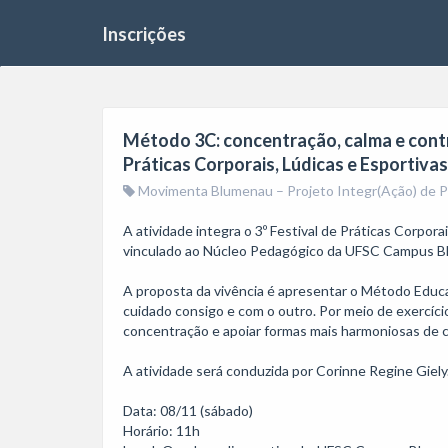
Inscrições
Método 3C: concentração, calma e contr
Práticas Corporais, Lúdicas e Esportivas
Movimenta Blumenau – Projeto Integr(Ação) de Prá
A atividade integra o 3º Festival de Práticas Corpo
vinculado ao Núcleo Pedagógico da UFSC Campus Bl
A proposta da vivência é apresentar o Método Educat
cuidado consigo e com o outro. Por meio de exercíci
concentração e apoiar formas mais harmoniosas de co
A atividade será conduzida por Corinne Regine Giely.
Data: 08/11 (sábado)

Horário: 11h
