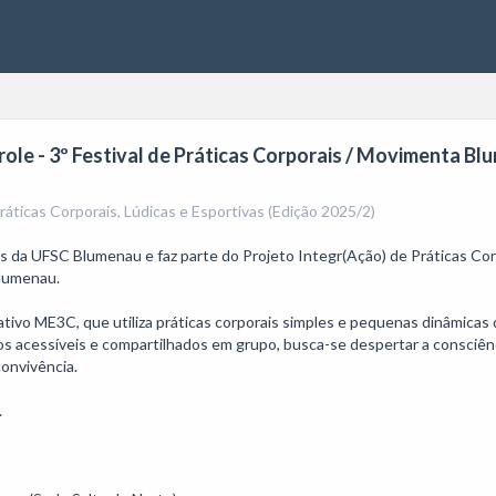
ole - 3º Festival de Práticas Corporais / Movimenta Bl
ticas Corporais, Lúdicas e Esportivas (Edição 2025/2)
rais da UFSC Blumenau e faz parte do Projeto Integr(Ação) de Práticas Co
umenau.

ivo ME3C, que utiliza práticas corporais simples e pequenas dinâmicas d
os acessíveis e compartilhados em grupo, busca-se despertar a consciênc
nvivência.


