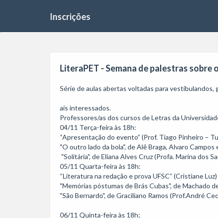
Inscrições
LiteraPET - Semana de palestras sobre o
Série de aulas abertas voltadas para vestibulandos,
ais interessados.

Professores/as dos cursos de Letras da Universidade
04/11 Terça-feira às 18h:

“Apresentação do evento” (Prof. Tiago Pinheiro – Tu
"O outro lado da bola", de Alê Braga, Alvaro Campos e
 "Solitária", de Eliana Alves Cruz (Profa. Marina dos Santos Ferreira)

05/11 Quarta-feira às 18h:

“Literatura na redação e prova UFSC” (Cristiane Luz)

"Memórias póstumas de Brás Cubas", de Machado de A
"São Bernardo", de Graciliano Ramos (Prof.André Cech
06/11 Quinta-feira às 18h;
