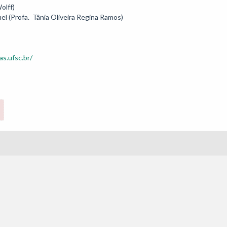
lff)

uel (Profa.  Tânia Oliveira Regina Ramos)

as.ufsc.br/